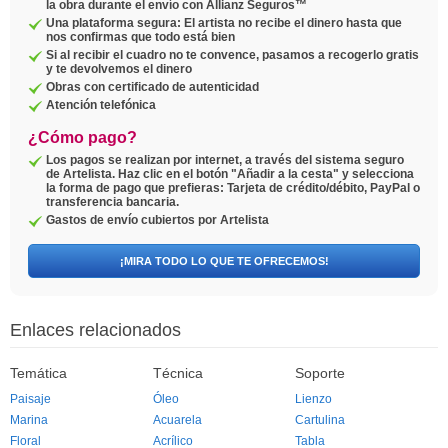
la obra durante el envío con Allianz Seguros™
Una plataforma segura: El artista no recibe el dinero hasta que
nos confirmas que todo está bien
Si al recibir el cuadro no te convence, pasamos a recogerlo gratis
y te devolvemos el dinero
Obras con certificado de autenticidad
Atención telefónica
¿Cómo pago?
Los pagos se realizan por internet, a través del sistema seguro
de Artelista. Haz clic en el botón "Añadir a la cesta" y selecciona
la forma de pago que prefieras: Tarjeta de crédito/débito, PayPal o
transferencia bancaria.
Gastos de envío cubiertos por Artelista
¡MIRA TODO LO QUE TE OFRECEMOS!
Enlaces relacionados
Temática
Técnica
Soporte
Paisaje
Óleo
Lienzo
Marina
Acuarela
Cartulina
Floral
Acrílico
Tabla