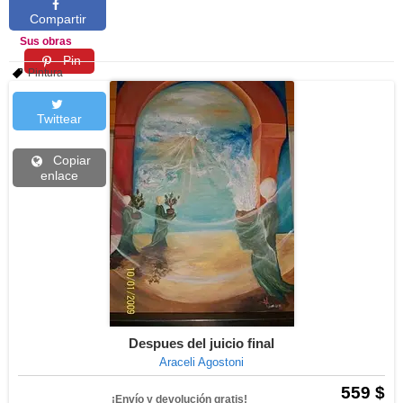
Compartir
Sus obras
Pin
Pintura
Twittear
Copiar
enlace
Despues del juicio final
Araceli Agostoni
559 $
¡Envío y devolución gratis!